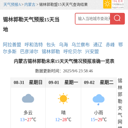
天气预报A
>
内蒙古
> 锡林郭勒盟15天天气查询结果
锡林郭勒天气预报15天当
地
阿拉善盟
呼和浩特
包头
乌海
乌兰察布
通辽
赤峰
鄂
尔多斯
巴彦淖尔
锡林郭勒
呼伦贝尔
兴安盟
内蒙古锡林郭勒未来15天天气情况预报准确一览表
数据更新时间：2025/9/6 23:58:46
锡
08-31
星期日
09-01
星期一
09-02
星期二
林
郭
勒
天
多云
晴
小雨
气
13
~
27
℃
12
~
28
℃
15
~
29
℃
网