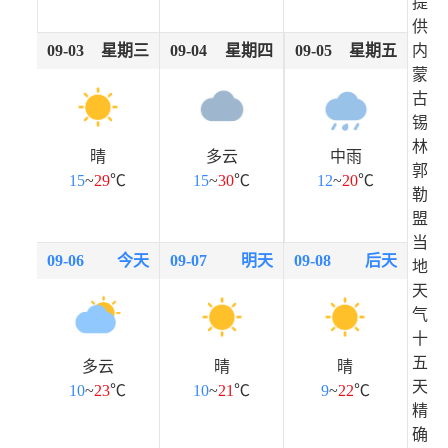
提
供
09-03
星期三
09-04
星期四
09-05
星期五
内
蒙
古
锡
林
晴
多云
中雨
郭
15
~
29
℃
15
~
30
℃
12
~
20
℃
勒
盟
当
09-06
今天
09-07
明天
09-08
后天
地
天
气
十
五
多云
晴
晴
天
10
~
23
℃
10
~
21
℃
9
~
22
℃
精
确