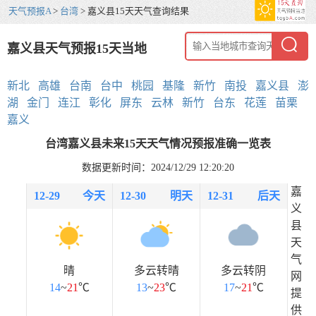
天气预报A
>
台湾
> 嘉义县15天天气查询结果
嘉义县天气预报15天当地
新北
高雄
台南
台中
桃园
基隆
新竹
南投
嘉义县
澎
湖
金门
连江
彰化
屏东
云林
新竹
台东
花莲
苗栗
嘉义
台湾嘉义县未来15天天气情况预报准确一览表
数据更新时间：2024/12/29 12:20:20
嘉
12-29
今天
12-30
明天
12-31
后天
义
县
天
气
晴
多云转晴
多云转阴
网
14
~
21
℃
13
~
23
℃
17
~
21
℃
提
供