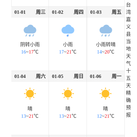
台
01-01
周三
01-02
周四
01-03
周五
湾
嘉
义
县
当
阴转小雨
小雨
小雨转晴
地
16
~
17
℃
17
~
21
℃
14
~
20
℃
天
气
十
01-04
周六
01-05
周日
01-06
周一
五
天
精
确
预
晴
晴
晴
报
13
~
21
℃
13
~
21
℃
12
~
21
℃