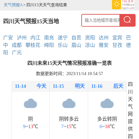
天气预报A
> 四川15天天气查询结果
四川天气预报15天当地
广安
泸州
内江
南充
遂宁
自贡
资阳
达州
宜宾
巴
中
成都
攀枝花
绵阳
乐山
眉山
凉山
雅安
甘孜
德
阳
广元
四川未来15天天气情况预报准确一览表
数据更新时间：2023/11/14 10:54:57
四
11-14
今天
11-15
明天
11-16
后天
川
天
气
网
阴
阴转多云
多云转阴
提
9
~
13
℃
7
~
15
℃
6
~
18
℃
供
四