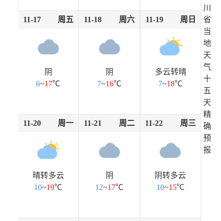
川
11-17
周五
11-18
周六
11-19
周日
省
当
地
天
气
阴
阴
多云转晴
十
6
~
17
℃
7
~
16
℃
7
~
18
℃
五
天
精
11-20
周一
11-21
周二
11-22
周三
确
预
报
晴转多云
阴
阴转多云
10
~
19
℃
12
~
17
℃
10
~
15
℃