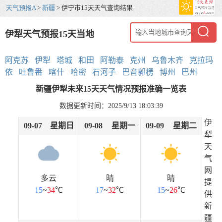
天气预报A
>
新疆
> 伊宁市15天天气查询结果
伊犁天气预报15天当地
阿克苏
伊犁
塔城
和田
阿勒泰
克州
乌鲁木齐
克拉玛
依
吐鲁番
喀什
哈密
石河子
巴音郭楞
博州
巴州
新疆伊犁未来15天天气情况预报准确一览表
数据更新时间：2025/9/13 18:03:39
伊
09-07
星期日
09-08
星期一
09-09
星期二
犁
天
气
网
多云
晴
晴
提
15
~
34
℃
17
~
32
℃
15
~
26
℃
供
新
疆