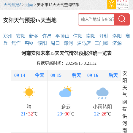
天气预报A
>
河南
> 安阳市15天天气查询结果
安阳天气预报15天当地
郑州
安阳
新乡
许昌
平顶山
信阳
南阳
开封
洛阳
商
丘
焦作
鹤壁
濮阳
周口
漯河
驻马店
三门峡
济源
河南安阳未来15天天气情况预报准确一览表
数据更新时间：2025/9/15 0:21:32
安
09-14
今天
09-15
明天
09-16
后天
阳
天
气
网
晴
多云
小雨转阴
提
21
~
32
℃
23
~
30
℃
22
~
26
℃
供
河
南