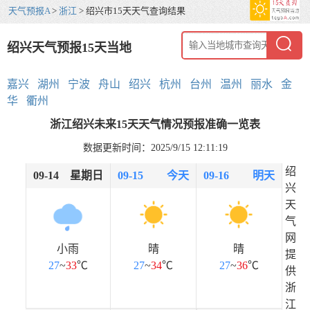
天气预报A
>
浙江
> 绍兴市15天天气查询结果
绍兴天气预报15天当地
嘉兴
湖州
宁波
舟山
绍兴
杭州
台州
温州
丽水
金
华
衢州
浙江绍兴未来15天天气情况预报准确一览表
数据更新时间：2025/9/15 12:11:19
绍
09-14
星期日
09-15
今天
09-16
明天
兴
天
气
网
小雨
晴
晴
提
27
~
33
℃
27
~
34
℃
27
~
36
℃
供
浙
江