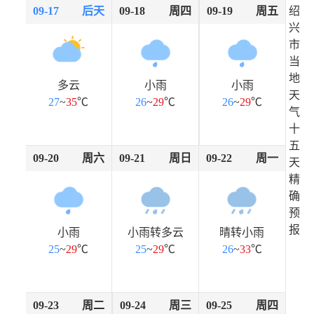
09-17
后天
09-18
周四
09-19
周五
绍
兴
市
当
地
多云
小雨
小雨
天
27
~
35
℃
26
~
29
℃
26
~
29
℃
气
十
五
09-20
周六
09-21
周日
09-22
周一
天
精
确
预
报
小雨
小雨转多云
晴转小雨
25
~
29
℃
25
~
29
℃
26
~
33
℃
09-23
周二
09-24
周三
09-25
周四