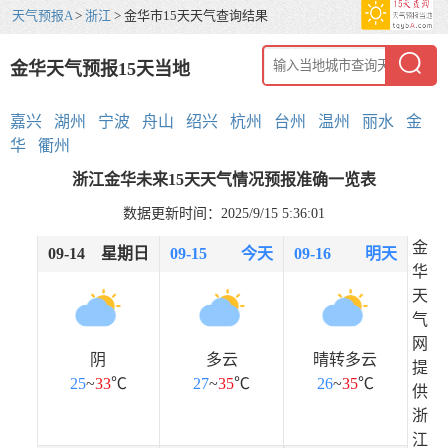
天气预报A
>
浙江
> 金华市15天天气查询结果
金华天气预报15天当地
嘉兴
湖州
宁波
舟山
绍兴
杭州
台州
温州
丽水
金
华
衢州
浙江金华未来15天天气情况预报准确一览表
数据更新时间：2025/9/15 5:36:01
金
09-14
星期日
09-15
今天
09-16
明天
华
天
气
网
阴
多云
晴转多云
提
25
~
33
℃
27
~
35
℃
26
~
35
℃
供
浙
江