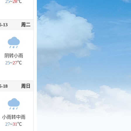
25
~
28
℃
5-13
周二
阴转小雨
25
~
27
℃
5-18
周日
小雨转中雨
27
~
31
℃