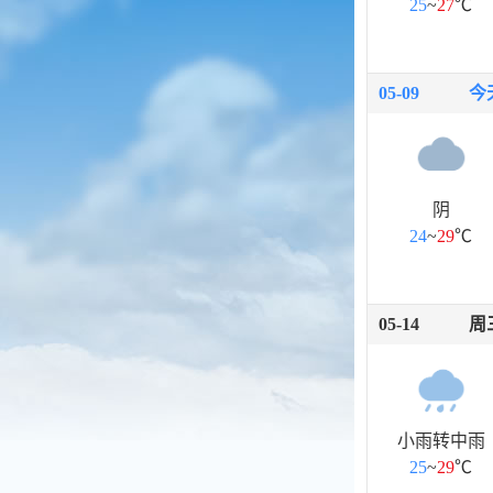
25
~
27
℃
05-09
今
阴
24
~
29
℃
05-14
周
小雨转中雨
25
~
29
℃