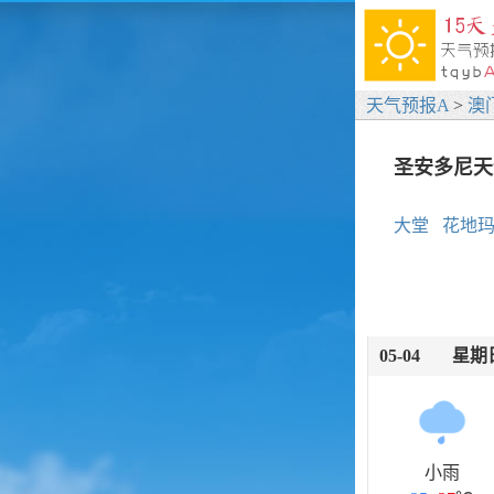
天气预报A
>
澳
圣安多尼天
大堂
花地
05-04
星期
小雨