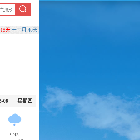
来
15天
一个月
40天
5-08
星期四
小雨