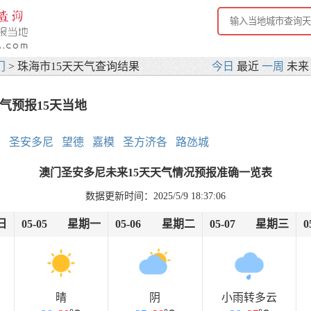
门
> 珠海市15天天气查询结果
今日
最近
一周
未
气预报15天当地
玛
圣安多尼
望德
嘉模
圣方济各
路氹城
澳门圣安多尼未来15天天气情况预报准确一览表
数据更新时间：2025/5/9 18:37:06
日
05-05
星期一
05-06
星期二
05-07
星期三
0
晴
阴
小雨转多云