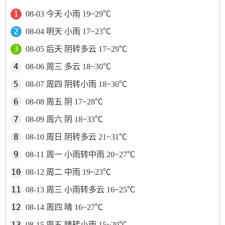
08-03 今天 小雨 19~29℃
08-04 明天 小雨 17~23℃
08-05 后天 阴转多云 17~29℃
08-06 周三 多云 18~30℃
08-07 周四 阴转小雨 18~30℃
08-08 周五 阴 17~28℃
08-09 周六 阴 18~33℃
08-10 周日 阴转多云 21~31℃
08-11 周一 小雨转中雨 20~27℃
08-12 周二 中雨 19~23℃
08-13 周三 小雨转多云 16~25℃
08-14 周四 晴 16~27℃
08-15 周五 晴转小雨 15~29℃