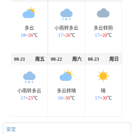
多云
小雨转多云
多云转阴
18
~
26
℃
17
~
26
℃
17
~
28
℃
08-21
周五
08-22
周六
08-23
周日
小雨转多云
多云转晴
晴
17
~
25
℃
16
~
30
℃
17
~
30
℃
安定