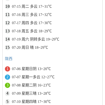
07-15 周二 多云 17~31℃
07-16 周三 多云 17~32℃
07-17 周四 多云 17~30℃
07-18 周五 多云 18~29℃
07-19 周六 阴转多云 19~29℃
07-20 周日 晴 18~29℃
陇西
07-06 星期日阴 13~20℃
07-07 星期一多云 12~27℃
07-08 星期二阴 16~23℃
07-09 星期三晴 13~28℃
07-10 星期四晴 17~30℃