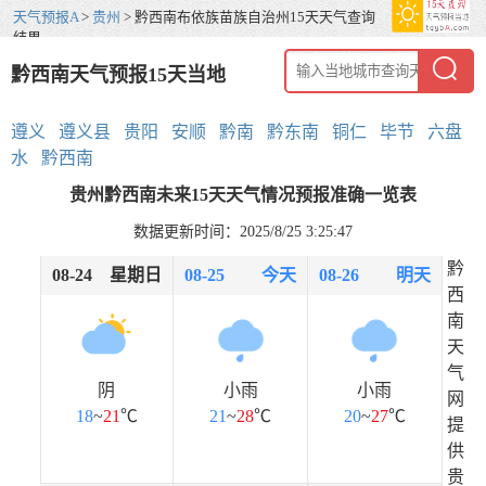
天气预报A
>
贵州
> 黔西南布依族苗族自治州15天天气查询
结果
黔西南天气预报15天当地
遵义
遵义县
贵阳
安顺
黔南
黔东南
铜仁
毕节
六盘
水
黔西南
贵州黔西南未来15天天气情况预报准确一览表
数据更新时间：2025/8/25 3:25:47
黔
08-24
星期日
08-25
今天
08-26
明天
西
南
天
气
阴
小雨
小雨
网
18
~
21
℃
21
~
28
℃
20
~
27
℃
提
供
贵