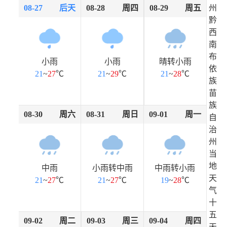
08-27
后天
08-28
周四
08-29
周五
州
黔
西
南
布
小雨
小雨
晴转小雨
依
21
~
27
℃
21
~
29
℃
21
~
28
℃
族
苗
族
08-30
周六
08-31
周日
09-01
周一
自
治
州
当
地
中雨
小雨转中雨
中雨转小雨
天
21
~
27
℃
21
~
27
℃
19
~
28
℃
气
十
五
09-02
周二
09-03
周三
09-04
周四
天