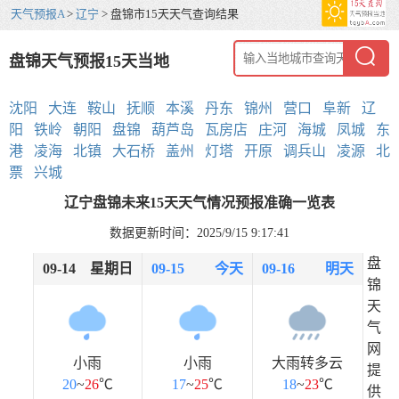
天气预报A
>
辽宁
> 盘锦市15天天气查询结果
盘锦天气预报15天当地
沈阳
大连
鞍山
抚顺
本溪
丹东
锦州
营口
阜新
辽
阳
铁岭
朝阳
盘锦
葫芦岛
瓦房店
庄河
海城
凤城
东
港
凌海
北镇
大石桥
盖州
灯塔
开原
调兵山
凌源
北
票
兴城
辽宁盘锦未来15天天气情况预报准确一览表
数据更新时间：2025/9/15 9:17:41
盘
09-14
星期日
09-15
今天
09-16
明天
锦
天
气
网
小雨
小雨
大雨转多云
提
20
~
26
℃
17
~
25
℃
18
~
23
℃
供