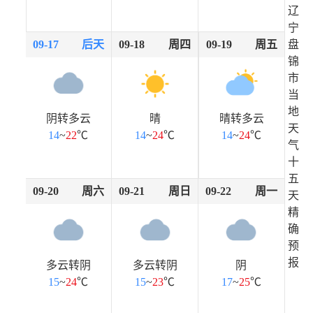
辽
宁
09-17
后天
09-18
周四
09-19
周五
盘
锦
市
当
地
阴转多云
晴
晴转多云
天
14
~
22
℃
14
~
24
℃
14
~
24
℃
气
十
五
09-20
周六
09-21
周日
09-22
周一
天
精
确
预
报
多云转阴
多云转阴
阴
15
~
24
℃
15
~
23
℃
17
~
25
℃