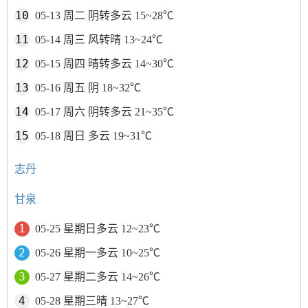
05-13 周二 阴转多云 15~28℃
05-14 周三 风转晴 13~24℃
05-15 周四 晴转多云 14~30℃
05-16 周五 阴 18~32℃
05-17 周六 阴转多云 21~35℃
05-18 周日 多云 19~31℃
志丹
甘泉
05-25 星期日多云 12~23℃
05-26 星期一多云 10~25℃
05-27 星期二多云 14~26℃
05-28 星期三晴 13~27℃