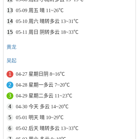
05-09 周五 晴 11~26℃
05-10 周六 晴转多云 13~31℃
05-11 周日 阴转多云 18~33℃
黄龙
吴起
04-27 星期日阴 8~16℃
04-28 星期一多云 7~20℃
04-29 星期二多云 11~23℃
04-30 今天 多云 14~20℃
05-01 明天 晴 10~29℃
05-02 后天 晴转多云 13~33℃