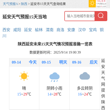
天气预报A
>
陕西
> 延安市15天天气查询结果
延安天气预报15天当地
西安
咸阳
延安
榆林
渭南
商洛
安康
汉中
宝鸡
铜
川
陕西延安未来15天天气情况预报准确一览表
数据更新时间：2025/9/14 19:00:39
延
09-14
今天
09-15
明天
09-16
后天
安
天
气
网
晴
阴转小雨
多云转阴
提
15
~
29
℃
14
~
28
℃
16
~
24
℃
供
陕
西