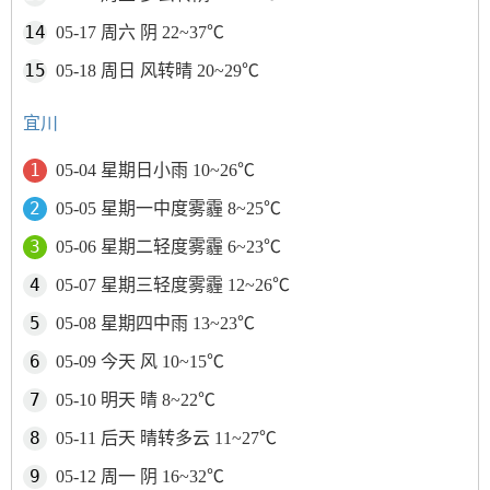
05-17 周六 阴 22~37℃
05-18 周日 风转晴 20~29℃
宜川
05-04 星期日小雨 10~26℃
05-05 星期一中度雾霾 8~25℃
05-06 星期二轻度雾霾 6~23℃
05-07 星期三轻度雾霾 12~26℃
05-08 星期四中雨 13~23℃
05-09 今天 风 10~15℃
05-10 明天 晴 8~22℃
05-11 后天 晴转多云 11~27℃
05-12 周一 阴 16~32℃